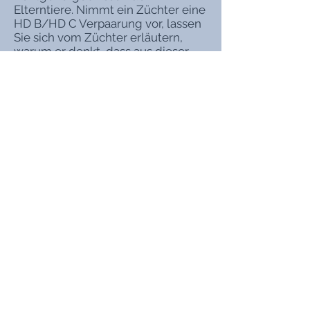
Elterntiere. Nimmt ein Züchter eine
HD B/HD C Verpaarung vor, lassen
Sie sich vom Züchter erläutern,
warum er denkt, dass aus dieser
Verpaarung HD-freie Hunde
hervorgehen. Denn das sollte das
Ziel sein.
Zeigen die Hunde ein gutes
Sozialverhalten und haben sie
einen guten Bezug zum Züchter?
Bietet der Züchter Ihnen an, die
Welpen mehrfach zu besuchen?
Interessiert sich der Züchter für ihre
Wohnverhältnisse, Arbeitszeiten,
Hundeerfahrung etc.?
Nimmt sich der Züchter die Zeit
Ihnen alle Fragen zu beantworten?