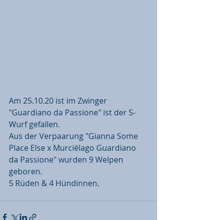
Am 25.10.20 ist im Zwinger 
"Guardiano da Passione" ist der S-
Wurf gefallen. 
Aus der Verpaarung "Gianna Some 
Place Else x Murciélago Guardiano 
da Passione" wurden 9 Welpen 
geboren. 
5 Rüden & 4 Hündinnen. 